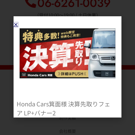
06-6261-0039
（受付10:00〜19:00 / 土日休業）
見積依頼などメールでのお問い合せはこちら
お問い合わせ
Honda Cars箕面様 決算先取りフェ
TOP
ア LP+バナー2
制作実績
会社概要