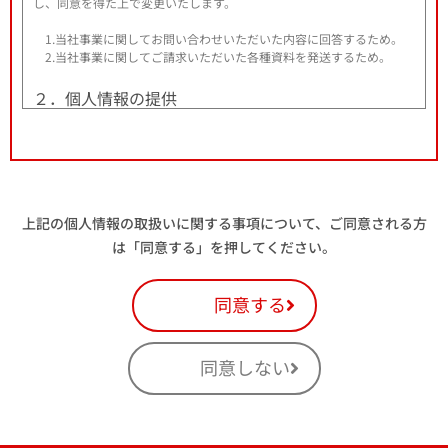
し、同意を得た上で変更いたします。
1.当社事業に関してお問い合わせいただいた内容に回答するため。
2.当社事業に関してご請求いただいた各種資料を発送するため。
２．個人情報の提供
法令に定める場合を除き、個人情報を、事前に本人の同意を得ること
なく、第三者に提供しません。
３．個人情報の委託
上記の個人情報の取扱いに関する事項について、ご同意される方
取得した個人情報の取扱いの全部又は、一部を委託することがありま
は「同意する」を押してください。
す。その場合には、当社において最善の考慮を行います。
４．個人情報の安全管理
同意する
個人情報の漏洩等がなされないよう、適切に安全管理対策を実施しま
す。
同意しない
５．個人情報を与えることの任意性について
当社への個人情報のご提供は任意です。なお、必要な情報を頂けない
場合は、それに対応した当社のサービスをご提供できない場合がござ