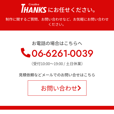
いますので予めご了承ください。
にお任せください。
６．容易に認識できない個人情報の取得方法につい
て
制作に関するご質問、お問い合わせなど、お気軽にお問い合わせ
ください。
当社のホームページはCookieによる個人情報の取得をしております。
７．開示等の受付・窓口
お電話の場合はこちらへ
保有個人データに関する開示等のお申し出は、以下の窓口にて受付け
06-6261-0039
ます。 なお、この方法によらない開示等の求めには応じられない場合
がありますのでご了承ください。
（受付10:00〜19:00 / 土日休業）
個人情報問合せ窓口
住 所：〒541-0053 大阪府大阪市中央区本町1-7-1 三星本町ビ
見積依頼などメールでのお問い合せはこちら
ル9F
電 話：06-6261-0039
お問い合わせ
ＦＡＸ：06-6261-5539
電子メール：privacy@thanks39.com